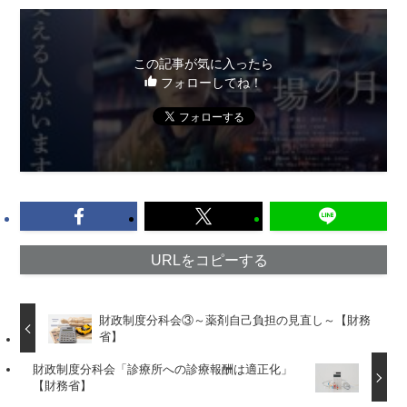
この記事が気に入ったら
フォローしてね！
URLをコピーする
財政制度分科会③～薬剤自己負担の見直し～【財務
省】
財政制度分科会「診療所への診療報酬は適正化」
【財務省】