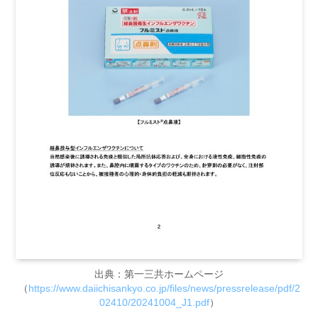
出典：第一三共ホームページ
（
https://www.daiichisankyo.co.jp/files/news/pressrelease/pdf/2
02410/20241004_J1.pdf
）