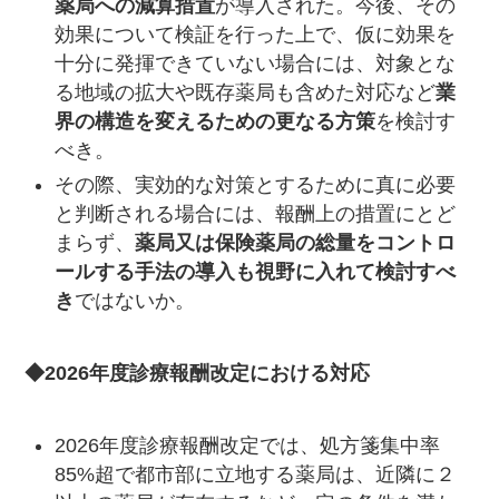
薬局への減算措置
が導入された。今後、その
効果について検証を行った上で、仮に効果を
十分に発揮できていない場合には、対象とな
る地域の拡大や既存薬局も含めた対応など
業
界の構造を変えるための更なる方策
を検討す
べき。
その際、実効的な対策とするために真に必要
と判断される場合には、報酬上の措置にとど
まらず、
薬局又は保険薬局の総量をコントロ
ールする手法の導入も視野に入れて検討すべ
き
ではないか。
◆
2026
年度診療報酬改定における対応
2026年度診療報酬改定では、処方箋集中率
85%超で都市部に立地する薬局は、近隣に２