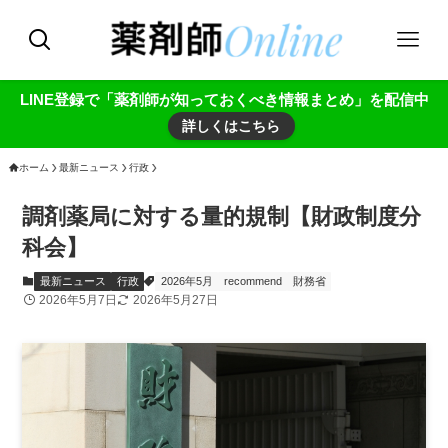
LINE登録で「薬剤師が知っておくべき情報まとめ」を配信中
詳しくはこちら
ホーム
最新ニュース
行政
調剤薬局に対する量的規制【財政制度分
科会】
最新ニュース
行政
2026年5月
recommend
財務省
2026年5月7日
2026年5月27日