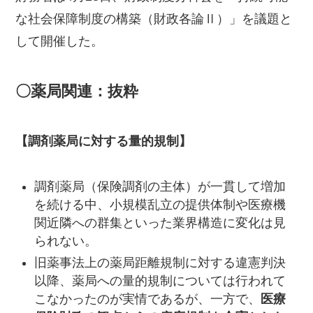
な社会保障制度の構築（財政各論Ⅱ）」を議題と
して開催した。
〇薬局関連：抜粋
【調剤薬局に対する量的規制】
調剤薬局（保険調剤の主体）が一貫して増加
を続ける中、小規模乱立の提供体制や医療機
関近隣への群集といった業界構造に変化は見
られない。
旧薬事法上の薬局距離規制に対する違憲判決
以降、薬局への量的規制については行われて
こなかったのが実情であるが、一方で、
医療