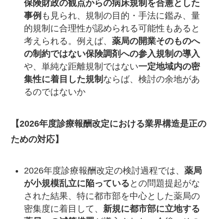
保険財政の観点からの病床規制を合憲とした
事例
も見られ、規制の目的・手法に鑑み、量
的規制に合理性が認められる可能性もあると
考えられる。例えば、
薬局の開業そのものへ
の制約ではない保険調剤への参入規制の導入
や、単純な距離規制ではない
一定地域内の密
集性に着目した規制
ならば、検討の余地があ
るのではないか
【
2026
年度診療報酬改定における業界構造是正の
ための対応】
2026年度診療報酬改定の検討過程では、
薬局
が小規模乱立に陥っている
との問題提起がな
された結果、特に都市部を中心とした薬局の
密集度に着目して、
新規に都市部に立地する