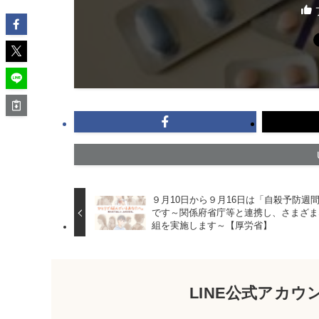
９月10日から９月16日は「自殺予防週
です～関係府省庁等と連携し、さまざま
組を実施します～【厚労省】
LINE公式アカ