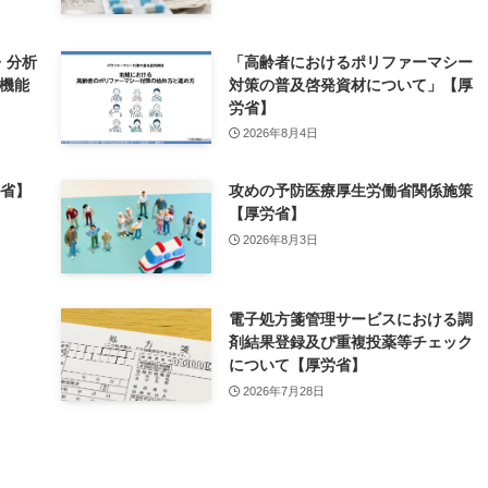
・分析
「高齢者におけるポリファーマシー
療機能
対策の普及啓発資材について」【厚
労省】
2026年8月4日
労省】
攻めの予防医療厚生労働省関係施策
【厚労省】
2026年8月3日
電子処方箋管理サービスにおける調
剤結果登録及び重複投薬等チェック
について【厚労省】
2026年7月28日