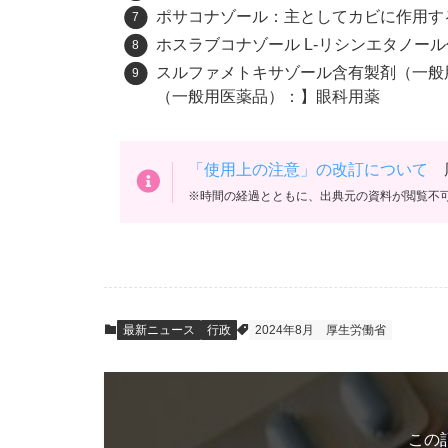
ポサコナゾール：主としてカビに作用す
ホスラブコナゾール L-リシンエタノー
スルファメトキサゾール含有製剤（一般
（一般用医薬品）：】眼科用薬
「使用上の注意」の改訂について
厚
※時間の経過とともに、出典元の資料が閲覧不
最新ニュース
行政
2024年8月
厚生労働省
この