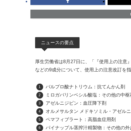
ニュースの要点
厚生労働省は8月27日に、「『使用上の注意
などの9成分について、使用上の注意改訂を
バルプロ酸ナトリウム：抗てんかん剤
ミロガバリンベシル酸塩：その他の中枢
アゼルニジピン：血圧降下剤
オルメサルタン メドキソミル・アゼル
ペマフィブラート：高脂血症用剤
パイナップル茎搾汁精製物：その他の外