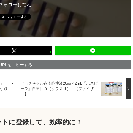
フォローしてね！
URLをコピーする
間」
ドセタキセル点滴静注液20㎎／2mL「ホスピ
な取
ーラ」自主回収（クラスⅡ） 【ファイザ
ー】
ウントに登録して、効率的に！