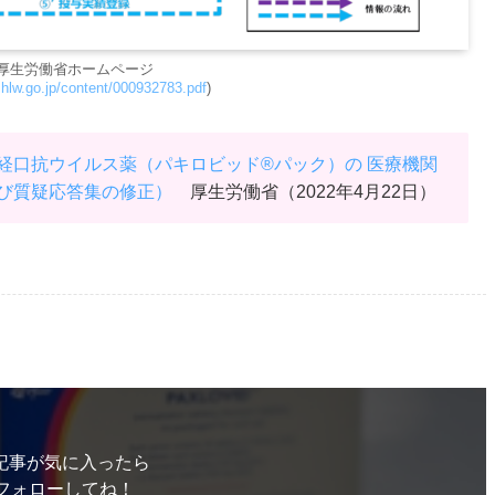
厚生労働省ホームページ
hlw.go.jp/content/000932783.pdf
)
経口抗ウイルス薬（パキロビッド®パック）の 医療機関
び質疑応答集の修正）
厚生労働省（2022年4月22日）
記事が気に入ったら
フォローしてね！