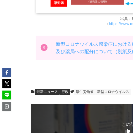
出典：
（
https://www.m
新型コロナウイルス感染症における
及び薬局への配分について（別紙及
最新ニュース
行政
厚生労働省
新型コロナウイルス
この