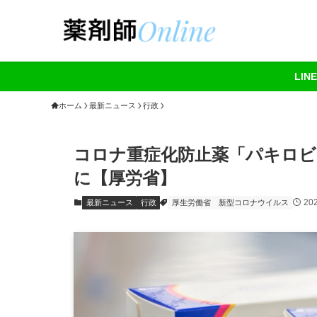
LI
ホーム
最新ニュース
行政
コロナ重症化防止薬「パキロビ
に【厚労省】
20
最新ニュース
行政
厚生労働省
新型コロナウイルス