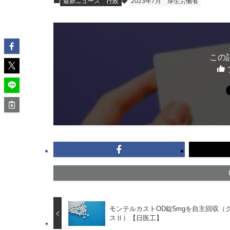
最新ニュース
行政
2023年7月
厚生労働省
この
モンテルカストOD錠5mgを自主回収（
スⅡ）【日医工】