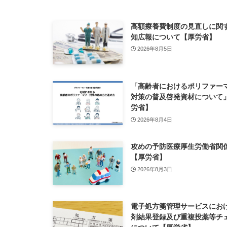
高額療養費制度の見直しに関
知広報について【厚労省】
2026年8月5日
「高齢者におけるポリファー
対策の普及啓発資材について
労省】
2026年8月4日
攻めの予防医療厚生労働省関
【厚労省】
2026年8月3日
電子処方箋管理サービスにお
剤結果登録及び重複投薬等チ