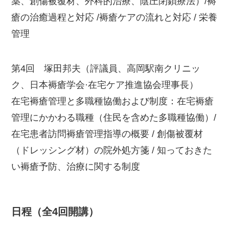
薬、創傷被覆材、外科的治療、陰圧閉鎖療法）/褥
瘡の治癒過程と対応 /褥瘡ケアの流れと対応 / 栄養
管理
第4回 塚田邦夫（評議員、高岡駅南クリニッ
ク、日本褥瘡学会·在宅ケア推進協会理事長）
在宅褥瘡管理と多職種協働および制度：在宅褥瘡
管理にかかわる職種（住民を含めた多職種協働）/
在宅患者訪問褥瘡管理指導の概要 / 創傷被覆材
（ドレッシング材）の院外処方箋 / 知っておきた
い褥瘡予防、治療に関する制度
日程（全4回開講）