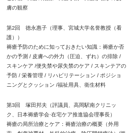
膚の観察
第2回 徳永惠子（理事、宮城大学名誉教授（看
護））
褥瘡予防のために知っておきたい知識：褥瘡か否
かの予測 / 皮膚への外力（圧迫、ずれ）の排除 /
スキンケア /便失禁や尿失禁のケア / スキンテアの
予防 / 栄養管理 / リハビリテーション / ポジショ
ニングとクッション /福祉用具、衛生材料
第3回 塚田邦夫（評議員、高岡駅南クリニッ
ク、日本褥瘡学会·在宅ケア推進協会理事長）
褥瘡の局所治療とケア：褥瘡治療の概要（外用