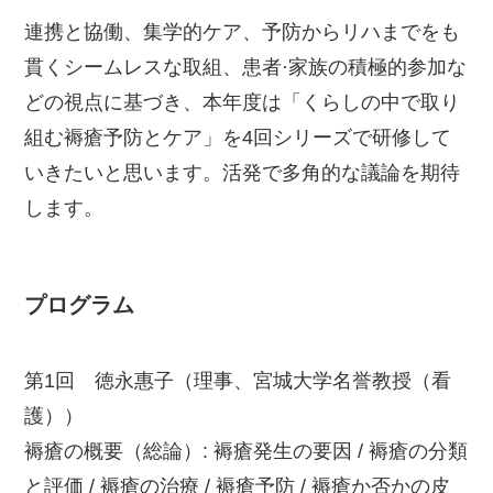
連携と協働、集学的ケア、予防からリハまでをも
貫くシームレスな取組、患者·家族の積極的参加な
どの視点に基づき、本年度は「くらしの中で取り
組む褥瘡予防とケア」を4回シリーズで研修して
いきたいと思います。活発で多角的な議論を期待
します。
プログラム
第1回 徳永惠子（理事、宮城大学名誉教授（看
護））
褥瘡の概要（総論）: 褥瘡発生の要因 / 褥瘡の分類
と評価 / 褥瘡の治療 / 褥瘡予防 / 褥瘡か否かの皮