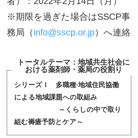
者）：2022年2月14日（月）
※期限を過ぎた場合はSSCP事
務局（
info@sscp.or.jp
）へ連絡
トータルテーマ：地域共生社会に
おける薬剤師・薬局の役割り
シリーズⅠ 多職種·地域住民協働
による地域課題への取組み
～くらしの中で取り
組む褥瘡予防とケア～