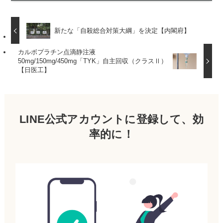
新たな「自殺総合対策大綱」を決定【内閣府】
カルボプラチン点滴静注液
50mg/150mg/450mg「TYK」自主回収（クラスⅡ）
【日医工】
LINE公式アカウントに登録して、効
率的に！