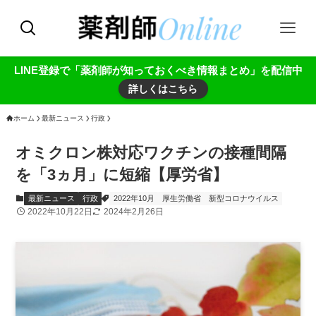
LINE登録で「薬剤師が知っておくべき情報まとめ」を配信中
詳しくはこちら
ホーム
最新ニュース
行政
オミクロン株対応ワクチンの接種間隔
を「3ヵ月」に短縮【厚労省】
最新ニュース
行政
2022年10月
厚生労働省
新型コロナウイルス
2022年10月22日
2024年2月26日