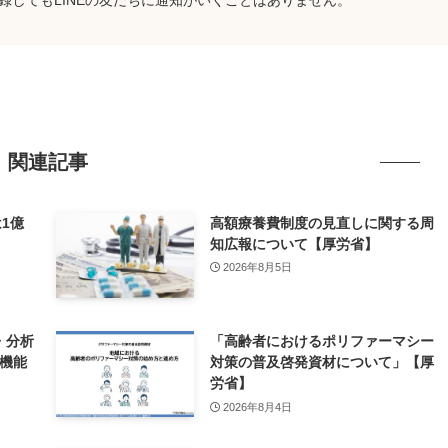
関連記事
1億
高額療養費制度の見直しに関する周
減少）
知広報について【厚労省】
2026年8月5日
・分析
「高齢者におけるポリファーマシー
療機能
対策の普及啓発資材について」【厚
労省】
2026年8月4日