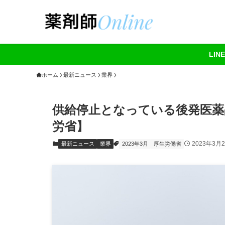
LI
ホーム
最新ニュース
業界
供給停止となっている後発医薬
労省】
2023年3月
最新ニュース
業界
2023年3月
厚生労働省