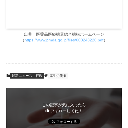
出典：医薬品医療機器総合機構ホームページ
（
https://www.pmda.go.jp/files/000243220.pdf
）
最新ニュース
行政
厚生労働省
この記事が気に入ったら
フォローしてね！