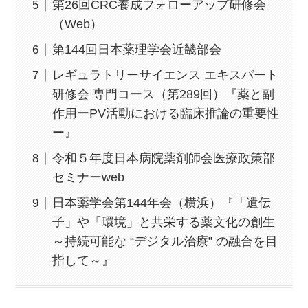
第26回CRC養成フォローアップ研修会
（Web）
第144回日本薬理学会近畿部会
レギュラトリーサイエンス エキスパート
研修会 専門コース（第289回）『薬と副
作用ーPV活動における臨床推論の重要性
ー』
令和５年度日本病院薬剤師会医療政策部
セミナーweb
日本薬学会第144年会（横浜）『「遺伝
子」や「環境」と共栄する薬文化の創生
～持続可能な “デジタル治療” の融合を目
指して～』