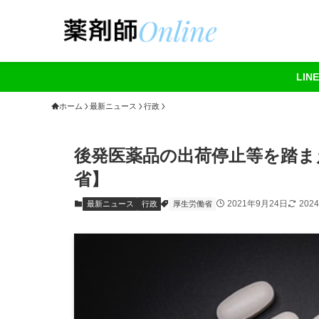
LI
ホーム
最新ニュース
行政
後発医薬品の出荷停止等を踏ま
省】
2021年9月24日
202
最新ニュース
行政
厚生労働省