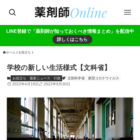
LINE登録で「薬剤師が知っておくべき情報まとめ」を配信中
詳しくはこちら
ホーム
お役立ち
学校の新しい生活様式【文科省】
お役立ち
最新ニュース
行政
文部科学省
新型コロナウイルス
2022年4月19日
2022年9月30日