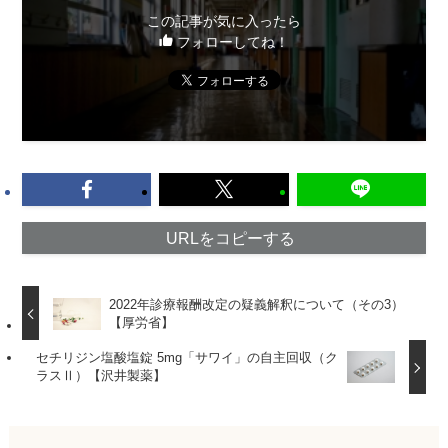
この記事が気に入ったら
フォローしてね！
URLをコピーする
2022年診療報酬改定の疑義解釈について（その3）
【厚労省】
セチリジン塩酸塩錠 5mg「サワイ」の自主回収（ク
ラスⅡ）【沢井製薬】