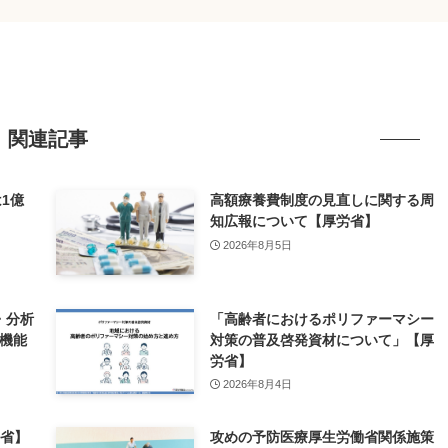
関連記事
1億
高額療養費制度の見直しに関する周
減少）
知広報について【厚労省】
2026年8月5日
・分析
「高齢者におけるポリファーマシー
療機能
対策の普及啓発資材について」【厚
労省】
2026年8月4日
労省】
攻めの予防医療厚生労働省関係施策