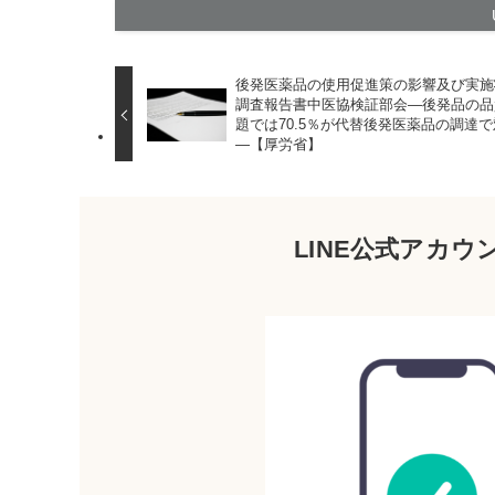
後発医薬品の使用促進策の影響及び実施
調査報告書中医協検証部会―後発品の品
題では70.5％が代替後発医薬品の調達
―【厚労省】
LINE公式アカ