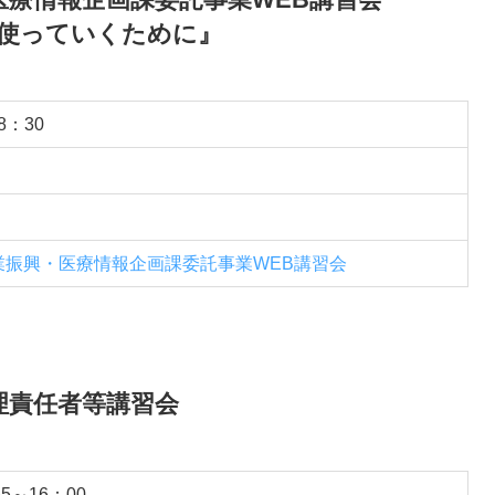
使っていくために』
8：30
業振興・医療情報企画課委託事業WEB講習会
理責任者等講習会
5～16：00