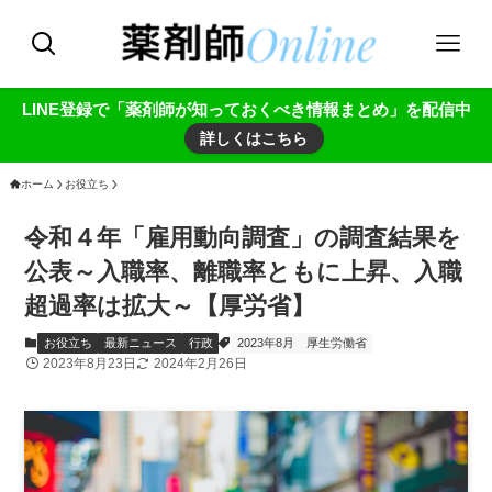
LINE登録で「薬剤師が知っておくべき情報まとめ」を配信中
詳しくはこちら
ホーム
お役立ち
令和４年「雇用動向調査」の調査結果を
公表～入職率、離職率ともに上昇、入職
超過率は拡大～【厚労省】
お役立ち
最新ニュース
行政
2023年8月
厚生労働省
2023年8月23日
2024年2月26日